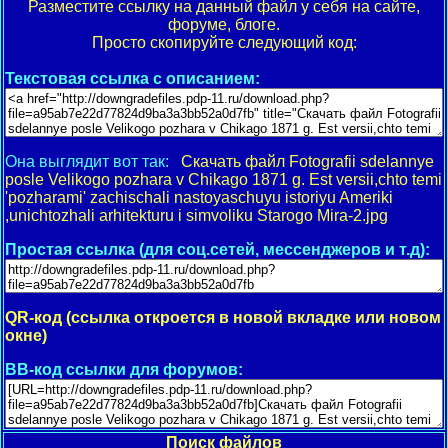
Разместите ссылку на данный файл у себя на сайте,
форуме, блоге.
Просто скопируйте следующий код:
Текстовая ссылка с описанием:
Она выглядит вот так:
Скачать файл Fotografii sdelannye
posle Velikogo pozhara v Chikago 1871 g. Est versii,chto temi
'pozharami' zachischali nastoyaschuyu istoriyu Ameriki
,unichtozhali arhitekturu i simvoliku Starogo Mira-2.jpg
Простая ссылка (для соц.сетей, мессенджеров и т.д):
QR-код (ссылка откроется в новой вкладке или новом
окне)
BB-код ссылки для форумов:
Поиск файлов