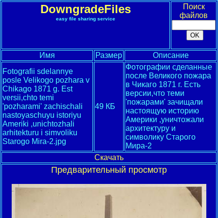
DowngradeFiles
Поиск
файлов
easy file sharing service
Имя
Размер
Описание
Фотографии сделанные
Fotografii sdelannye
после Великого пожара
posle Velikogo pozhara v
в Чикаго 1871 г. Есть
Chikago 1871 g. Est
версии,что теми
versii,chto temi
'пожарами' зачищали
'pozharami' zachischali
49 КБ
настоящую историю
nastoyaschuyu istoriyu
Америки ,уничтожали
Ameriki ,unichtozhali
архитектуру и
arhitekturu i simvoliku
символику Старого
Starogo Mira-2.jpg
Мира-2
Скачать
Предварительный просмотр