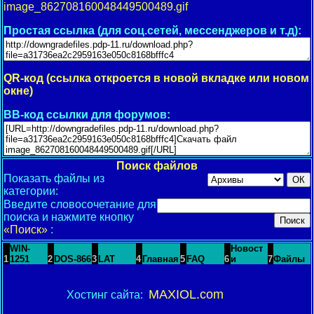
image_862708160048449500489.gif
Простая ссылка (для соц.сетей, мессенджеров и т.д):
QR-код (ссылка откроется в новой вкладке или новом
окне)
BB-код ссылки для форумов:
Поиск файлов
Показать файлы из
категории:
Введите словосочетание для
поиска и нажмите кнопку
«Поиск»
:
WIN-
Новост
1
1251
2
DOS-866
3
LAT
4
Главная
5
FAQ
6
и
7
Файлы
MAXIOL.com
Хостинг сайта: