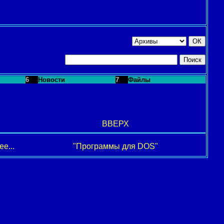
6
Новости
7
Файлы
ВВЕРХ
е...
"Программы для DOS"