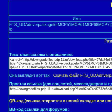
Имя
FTS_UDAdriverpackageforMCP51MCP61MCP68MCP72_
ip
Раз
Текстовая ссылка с описанием:
Она выглядит вот так:
Скачать файл FTS_UDAdriver
Простая ссылка (для соц.сетей, мессенджеров и т.д
QR-код (ссылка откроется в новой вкладке или но
BB-код ссылки для форумов: