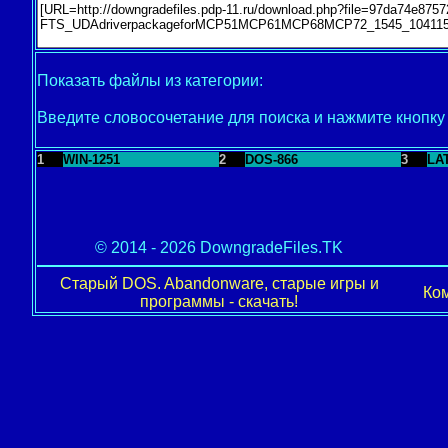
Показать файлы из категории:
Введите словосочетание для поиска и нажмите кнопк
1
WIN-1251
2
DOS-866
3
LA
© 2014 - 2026 DowngradeFiles.TK
Старый DOS. Abandonware, старые игры и
Ком
программы - скачать!