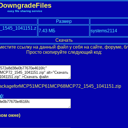
DowngradeFiles
easy file sharing service
Размер
1545_1041151.z
7.43 МБ
systems2114
Скачать
местите ссылку на данный файл у себя на сайте, форуме, бл
Просто скопируйте следующий код:
packageforMCP51MCP61MCP68MCP72_1545_1041151.zip
):
вом окне)