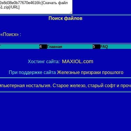
Поиск файлов
у
«Поиск»
:
T
4
Главная
5
FAQ
MAXIOL.com
Хостинг сайта:
При поддержке сайта
Железные призраки прошлого
пьютерная ностальгия. Старое железо, старый софт и проче