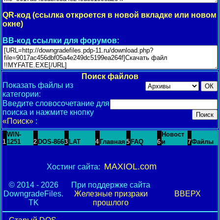
QR-код (ссылка откроется в новой вкладке или новом
окне)
BB-код ссылки для форумов:
Поиск файлов
Показать файлы из
категории:
Введите словосочетание для
поиска и нажмите кнопку
«Поиск»
:
WIN-
Новост
1
1251
2
DOS-866
3
LAT
4
Главная
5
FAQ
6
и
7
Файлы
MAXIOL.com
Хостинг сайта:
© 2014 - 2026
При поддержке сайта
DowngradeFiles.
Железные призраки
ВВЕРХ
TK
прошлого