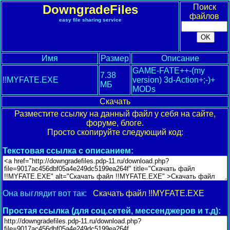
DowngradeFiles
Поиск
файлов
easy file sharing service
Имя
Размер
Описание
GAME-FATE++-(my
7.38
!!MYFATE.EXE
version) 3d-Action+;-)+
МБ
MODs
Скачать
Разместите ссылку на данный файл у себя на сайте,
форуме, блоге.
Просто скопируйте следующий код:
Текстовая ссылка с описанием:
Она выглядит вот так:
Скачать файл !!MYFATE.EXE
Простая ссылка (для соц.сетей, мессенджеров и т.д):