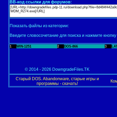
BB-код ссылки для форумов:
Показать файлы из категории:
Введите словосочетание для поиска и нажмите кнопк
1
WIN-1251
2
DOS-866
3
LA
© 2014 - 2026 DowngradeFiles.TK
Старый DOS. Abandonware, старые игры и
Ком
программы - скачать!