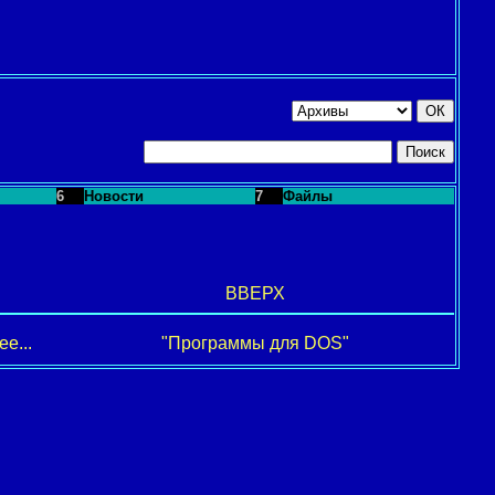
6
Новости
7
Файлы
ВВЕРХ
е...
"Программы для DOS"