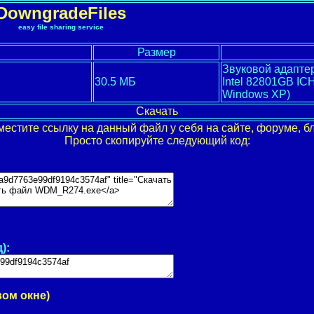
DowngradeFiles
easy file sharing service
Размер
Звуковой адапте
30.5 МБ
Intel 82801GB ICH
Windows XP)
Скачать
местите ссылку на данный файл у себя на сайте, форуме, бл
Просто скопируйте следующий код:
):
вом окне)