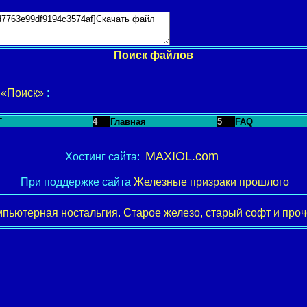
Поиск файлов
у
«Поиск»
:
T
4
Главная
5
FAQ
MAXIOL.com
Хостинг сайта:
При поддержке сайта
Железные призраки прошлого
пьютерная ностальгия. Старое железо, старый софт и проче