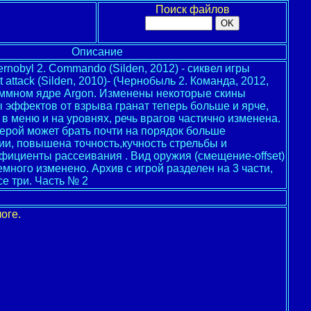
Поиск файлов
Описание
rnobyl 2. Commando (Silden, 2012) - cиквел игры
st attack (Silden, 2010)- (Чернобыль 2. Команда, 2012,
раммном ядре Argon. Изменены некоторые скины
 эффектов от взрыва гранат теперь больше и ярче,
в меню и на уровнях, речь врагов частично изменена.
ерой может брать почти на порядок больше
и, повышена точность,кучность стрельбы и
ициенты рассеивания . Вид оружия (смещение-offset)
емного изменено. Архив с игрой разделен на 3 части,
се три. Часть № 2
оге.