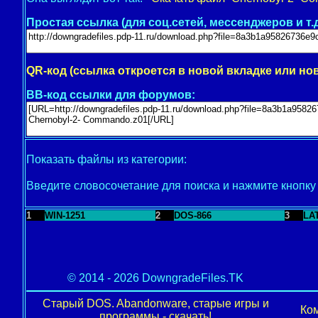
Простая ссылка (для соц.сетей, мессенджеров и т.д
QR-код (ссылка откроется в новой вкладке или но
BB-код ссылки для форумов:
Показать файлы из категории:
Введите словосочетание для поиска и нажмите кнопк
1
WIN-1251
2
DOS-866
3
LA
© 2014 - 2026 DowngradeFiles.TK
Старый DOS. Abandonware, старые игры и
Ком
программы - скачать!