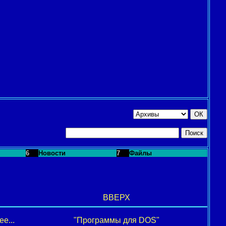
6
Новости
7
Файлы
ВВЕРХ
е...
"Программы для DOS"