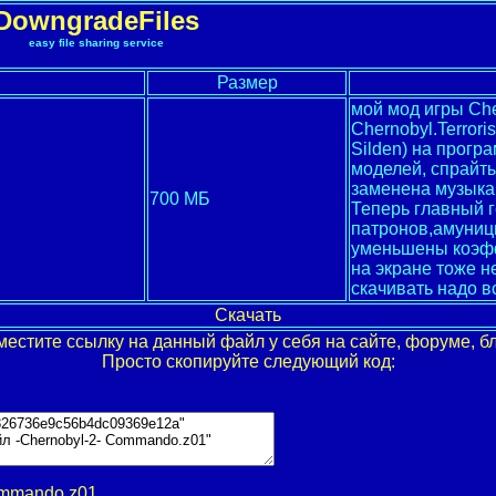
DowngradeFiles
easy file sharing service
Размер
мой мод игры Che
Chernobyl.Terrori
Silden) на прог
моделей, спрайты
заменена музыка 
700 МБ
Теперь главный г
патронов,амуници
уменьшены коэфф
на экране тоже н
скачивать надо в
Скачать
местите ссылку на данный файл у себя на сайте, форуме, бл
Просто скопируйте следующий код:
ommando.z01