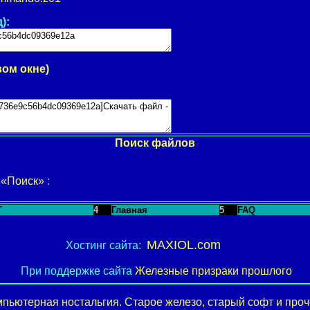
):
вом окне)
Поиск файлов
у
«Поиск»
:
T
4
Главная
5
FAQ
MAXIOL.com
Хостинг сайта:
При поддержке сайта
Железные призраки прошлого
пьютерная ностальгия. Старое железо, старый софт и проче