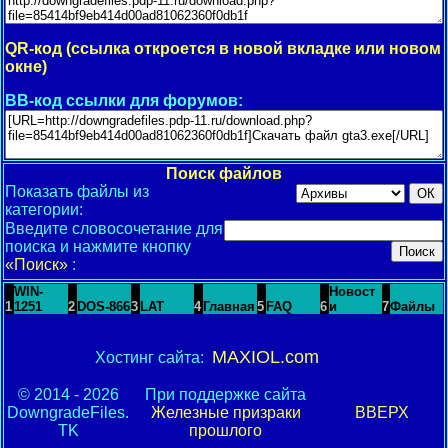
QR-код (ссылка откроется в новой вкладке или новом
окне)
BB-код ссылки для форумов:
Поиск файлов
Показать файлы из
категории:
Введите словосочетание для
поиска и нажмите кнопку
«Поиск»
:
WIN-
Новост
1
1251
2
DOS-866
3
LAT
4
Главная
5
FAQ
6
и
7
Файлы
MAXIOL.com
Хостинг сайта:
© 2014 - 2026
При поддержке сайта
DowngradeFiles.
Железные призраки
ВВЕРХ
TK
прошлого