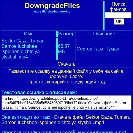
DowngradeFiles
Поиск
файлов
easy file sharing service
Имя
Размер
Описание
Sektor Gaza. Tuman.
Samoe luchshee
66.37
Сектор Газа. Туман.
ispolnenie chto ya
МБ
slyshal..mp4
Скачать
Разместите ссылку на данный файл у себя на сайте,
форуме, блоге.
Просто скопируйте следующий код:
Текстовая ссылка с описанием:
Она выглядит вот так:
Скачать файл Sektor Gaza. Tuman.
Samoe luchshee ispolnenie chto ya slyshal..mp4
Простая ссылка (для соц.сетей, мессенджеров и т.д):