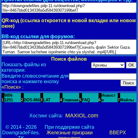
QR-код (ссылка откроется в новой вкладке или новом
окне)
BB-код ссылки для форумов:
Поиск файлов
Показать файлы из
категории:
Введите словосочетание для
поиска и нажмите кнопку
«Поиск»
:
WIN-
Новост
1
1251
2
DOS-866
3
LAT
4
Главная
5
FAQ
6
и
7
Файлы
MAXIOL.com
Хостинг сайта:
© 2014 - 2026
При поддержке сайта
DowngradeFiles.
Железные призраки
ВВЕРХ