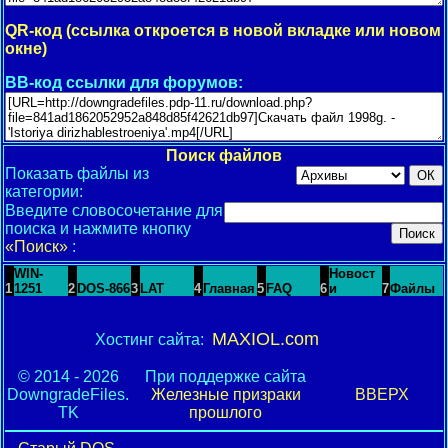
QR-код (ссылка откроется в новой вкладке или новом
окне)
BB-код ссылки для форумов:
Поиск файлов
Показать файлы из
категории:
Введите словосочетание для
поиска и нажмите кнопку
«Поиск»
:
WIN-
Новост
1
1251
2
DOS-866
3
LAT
4
Главная
5
FAQ
6
и
7
Файлы
MAXIOL.com
Хостинг сайта:
© 2014 - 2026
При поддержке сайта
DowngradeFiles.
Железные призраки
ВВЕРХ
TK
прошлого