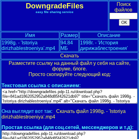
DowngradeFiles
Поиск
файлов
easy file sharing service
Имя
Размер
Описание
1998g. - 'Istoriya
94.84
1998г. - 'История
dirizhablestroeniya'.mp4
МБ
дирижаблестроения'
Скачать
Разместите ссылку на данный файл у себя на сайте,
форуме, блоге.
Просто скопируйте следующий код:
Текстовая ссылка с описанием:
Она выглядит вот так:
Скачать файл 1998g. - 'Istoriya
dirizhablestroeniya'.mp4
Простая ссылка (для соц.сетей, мессенджеров и т.д):