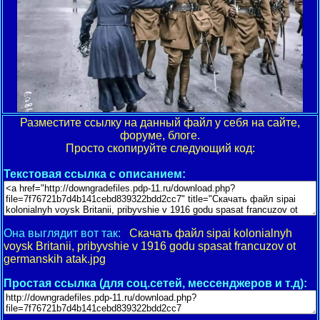
Разместите ссылку на данный файл у себя на сайте,
форуме, блоге.
Просто скопируйте следующий код:
Текстовая ссылка с описанием:
Она выглядит вот так:
Скачать файл sipai kolonialnyh
voysk Britanii, pribyvshie v 1916 godu spasat francuzov ot
germanskih atak.jpg
Простая ссылка (для соц.сетей, мессенджеров и т.д):