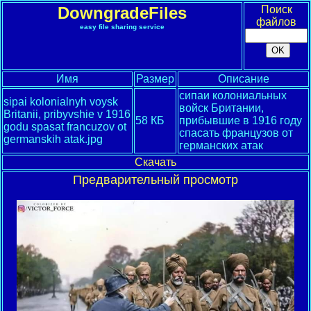
DowngradeFiles
Поиск
файлов
easy file sharing service
Имя
Размер
Описание
сипаи колониальных
sipai kolonialnyh voysk
войск Британии,
Britanii, pribyvshie v 1916
58 КБ
прибывшие в 1916 году
godu spasat francuzov ot
спасать французов от
germanskih atak.jpg
германских атак
Скачать
Предварительный просмотр