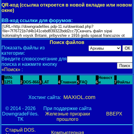
QR-код (ссылка откроется в новой вкладке или новом
окне)
BB-код ссылки для форумов:
Поиск файлов
Показать файлы из
категории:
Введите словосочетание для
поиска и нажмите кнопку
«Поиск»
:
WIN-
Новост
1
1251
2
DOS-866
3
LAT
4
Главная
5
FAQ
6
и
7
Файлы
MAXIOL.com
Хостинг сайта:
© 2014 - 2026
При поддержке сайта
DowngradeFiles.
Железные призраки
ВВЕРХ
TK
прошлого
Старый DOS.
Компьютерная