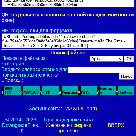
QR-код (ссылка откроется в новой вкладке или новом
окне)
BB-код ссылки для форумов:
Поиск файлов
Показать файлы из
категории:
Введите словосочетание для
поиска и нажмите кнопку
«Поиск»
:
WIN-
Новост
1
1251
2
DOS-866
3
LAT
4
Главная
5
FAQ
6
и
7
Файлы
MAXIOL.com
Хостинг сайта:
© 2014 - 2026
При поддержке сайта
DowngradeFiles.
Железные призраки
ВВЕРХ
TK
прошлого