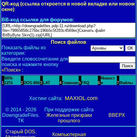
QR-код (ссылка откроется в новой вкладке или новом
окне)
BB-код ссылки для форумов:
Поиск файлов
Показать файлы из
категории:
Введите словосочетание для
поиска и нажмите кнопку
«Поиск»
:
WIN-
Новост
1
1251
2
DOS-866
3
LAT
4
Главная
5
FAQ
6
и
7
Файлы
MAXIOL.com
Хостинг сайта:
© 2014 - 2026
При поддержке сайта
DowngradeFiles.
Железные призраки
ВВЕРХ
TK
прошлого
Старый DOS.
Компьютерная