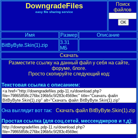
DowngradeFiles
Поиск
файлов
easy file sharing service
Имя
Размер
Описание
3.31
BitByByte.Skin(1).zip
МБ
Скачать
Разместите ссылку на данный файл у себя на сайте,
форуме, блоге.
Просто скопируйте следующий код:
Текстовая ссылка с описанием:
Она выглядит вот так:
Скачать файл BitByByte.Skin(1).zip
Простая ссылка (для соц.сетей, мессенджеров и т.д):