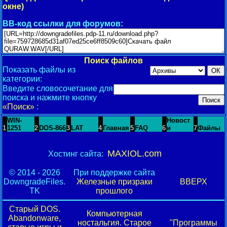
окне)
BB-код ссылки для форумов:
Поиск файлов
Показать файлы из
категории:
Введите словосочетание для
поиска и нажмите кнопку
«Поиск»
:
WIN-
Новост
1
1251
2
DOS-866
3
LAT
4
Главная
5
FAQ
6
и
7
Файлы
MAXIOL.com
Хостинг сайта:
© 2014 - 2026
При поддержке сайта
DowngradeFiles.
Железные призраки
ВВЕРХ
TK
прошлого
Старый DOS.
Компьютерная
Abandonware,
ностальгия. Старое
"Программы