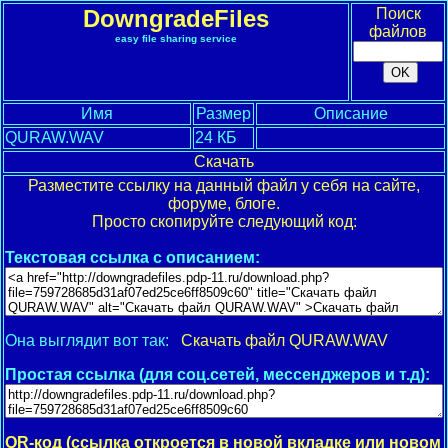
DowngradeFiles
Поиск
файлов
easy file sharing service
Имя
Размер
Описание
QURAW.WAV
24 КБ
Скачать
Разместите ссылку на данный файл у себя на сайте,
форуме, блоге.
Просто скопируйте следующий код:
Текстовая ссылка с описанием:
Она выглядит вот так:
Скачать файл QURAW.WAV
Простая ссылка (для соц.сетей, мессенджеров и т.д):
QR-код (ссылка откроется в новой вкладке или новом