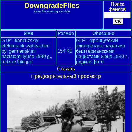
DowngradeFiles
Поиск
файлов
easy file sharing service
Имя
Размер
Описание
G1P - francuzskiy
G1P - французский
elektrotank, zahvachen
электротанк, захвачен
byl germanskimi
154 КБ
был германскими
nacistami iyune 1940 g.,
нацистами июне 1940 г.,
redkoe foto.jpg
редкое фото
Скачать
Предварительный просмотр