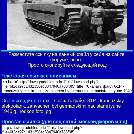
Разместите ссылку на данный файл у себя на сайте,
форуме, блоге.
Просто скопируйте следующий код:
Текстовая ссылка с описанием:
Она выглядит вот так:
Скачать файл G1P - francuzskiy
elektrotank, zahvachen byl germanskimi nacistami iyune
1940 g., redkoe foto.jpg
Простая ссылка (для соц.сетей, мессенджеров и т.д):