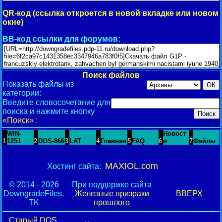
QR-код (ссылка откроется в новой вкладке или новом
окне)
BB-код ссылки для форумов:
Поиск файлов
Показать файлы из
категории:
Введите словосочетание для
поиска и нажмите кнопку
«Поиск»
:
WIN-
Новост
1
1251
2
DOS-866
3
LAT
4
Главная
5
FAQ
6
и
7
Файлы
MAXIOL.com
Хостинг сайта:
© 2014 - 2026
При поддержке сайта
DowngradeFiles.
Железные призраки
ВВЕРХ
TK
прошлого
Старый DOS.