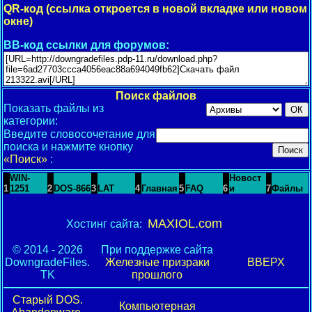
QR-код (ссылка откроется в новой вкладке или новом
окне)
BB-код ссылки для форумов:
Поиск файлов
Показать файлы из
категории:
Введите словосочетание для
поиска и нажмите кнопку
«Поиск»
:
WIN-
Новост
1
1251
2
DOS-866
3
LAT
4
Главная
5
FAQ
6
и
7
Файлы
MAXIOL.com
Хостинг сайта:
© 2014 - 2026
При поддержке сайта
DowngradeFiles.
Железные призраки
ВВЕРХ
TK
прошлого
Старый DOS.
Компьютерная