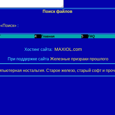
Поиск файлов
у
«Поиск»
:
T
4
Главная
5
FAQ
MAXIOL.com
Хостинг сайта:
При поддержке сайта
Железные призраки прошлого
пьютерная ностальгия. Старое железо, старый софт и проче