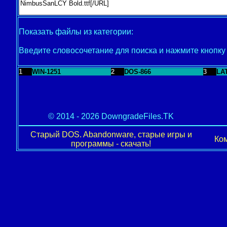
Показать файлы из категории:
Введите словосочетание для поиска и нажмите кнопк
1
WIN-1251
2
DOS-866
3
LA
© 2014 - 2026 DowngradeFiles.TK
Старый DOS. Abandonware, старые игры и
Ком
программы - скачать!