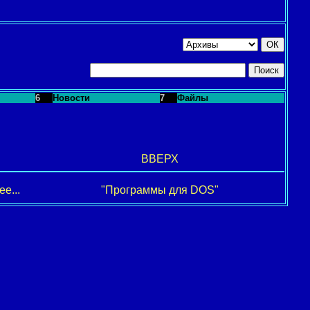
6
Новости
7
Файлы
ВВЕРХ
е...
"Программы для DOS"