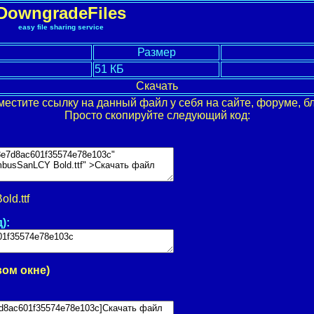
DowngradeFiles
easy file sharing service
Размер
51 КБ
Скачать
местите ссылку на данный файл у себя на сайте, форуме, бл
Просто скопируйте следующий код:
ld.ttf
):
вом окне)