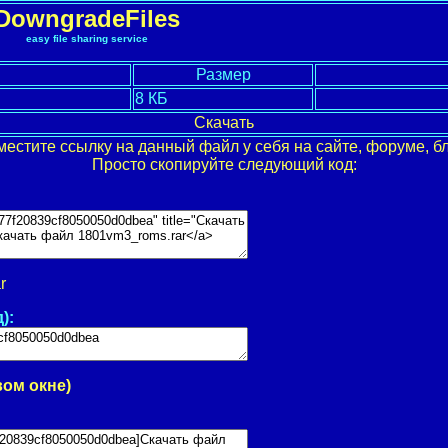
DowngradeFiles
easy file sharing service
Размер
8 КБ
Скачать
местите ссылку на данный файл у себя на сайте, форуме, бл
Просто скопируйте следующий код:
r
):
вом окне)