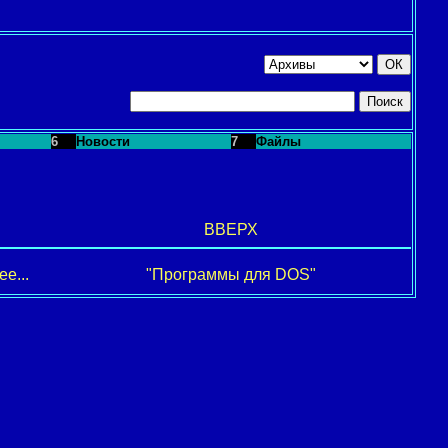
6
Новости
7
Файлы
ВВЕРХ
е...
"Программы для DOS"