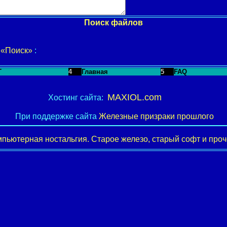
Поиск файлов
у
«Поиск»
:
T
4
Главная
5
FAQ
MAXIOL.com
Хостинг сайта:
При поддержке сайта
Железные призраки прошлого
пьютерная ностальгия. Старое железо, старый софт и проче