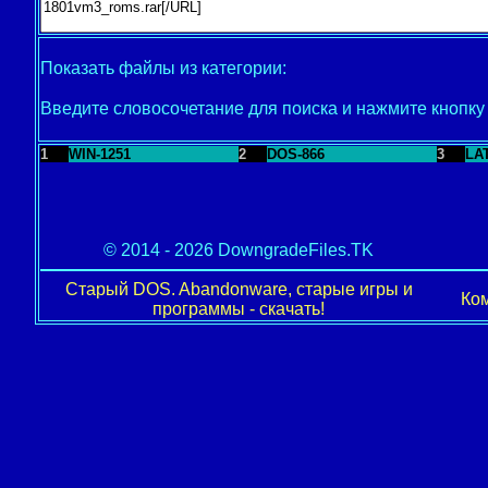
Показать файлы из категории:
Введите словосочетание для поиска и нажмите кнопк
1
WIN-1251
2
DOS-866
3
LA
© 2014 - 2026 DowngradeFiles.TK
Старый DOS. Abandonware, старые игры и
Ком
программы - скачать!