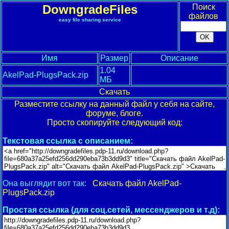
DowngradeFiles
Поиск
файлов
easy file sharing service
Имя
Размер
Описание
1.04
AkelPad-PlugsPack.zip
МБ
Скачать
Разместите ссылку на данный файл у себя на сайте,
форуме, блоге.
Просто скопируйте следующий код:
Текстовая ссылка с описанием:
Она выглядит вот так:
Скачать файл AkelPad-
PlugsPack.zip
Простая ссылка (для соц.сетей, мессенджеров и т.д):