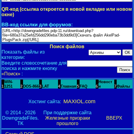
QR-код (ссылка откроется в новой вкладке или новом
окне)
BB-код ссылки для форумов:
Поиск файлов
Показать файлы из
категории:
Введите словосочетание для
поиска и нажмите кнопку
«Поиск»
:
WIN-
Новост
1
1251
2
DOS-866
3
LAT
4
Главная
5
FAQ
6
и
7
Файлы
MAXIOL.com
Хостинг сайта:
© 2014 - 2026
При поддержке сайта
DowngradeFiles.
Железные призраки
ВВЕРХ
TK
прошлого