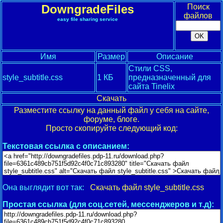
DowngradeFiles
Поиск
файлов
easy file sharing service
Имя
Размер
Описание
Стили CSS,
style_subtitle.css
1 КБ
предназначенный для
сайта Tinelix
Скачать
Разместите ссылку на данный файл у себя на сайте,
форуме, блоге.
Просто скопируйте следующий код:
Текстовая ссылка с описанием:
Она выглядит вот так:
Скачать файл style_subtitle.css
Простая ссылка (для соц.сетей, мессенджеров и т.д):