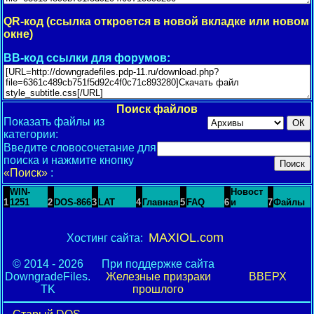
QR-код (ссылка откроется в новой вкладке или новом
окне)
BB-код ссылки для форумов:
Поиск файлов
Показать файлы из
категории:
Введите словосочетание для
поиска и нажмите кнопку
«Поиск»
:
WIN-
Новост
1
1251
2
DOS-866
3
LAT
4
Главная
5
FAQ
6
и
7
Файлы
MAXIOL.com
Хостинг сайта:
© 2014 - 2026
При поддержке сайта
DowngradeFiles.
Железные призраки
ВВЕРХ
TK
прошлого