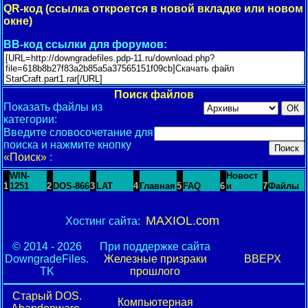
QR-код (ссылка откроется в новой вкладке или новом
окне)
BB-код ссылки для форумов:
Поиск файлов
Показать файлы из
категории:
Введите словосочетание для
поиска и нажмите кнопку
«Поиск»
:
WIN-
Новост
1
1251
2
DOS-866
3
LAT
4
Главная
5
FAQ
6
и
7
Файлы
MAXIOL.com
Хостинг сайта:
© 2014 - 2026
При поддержке сайта
DowngradeFiles.
Железные призраки
ВВЕРХ
TK
прошлого
Старый DOS.
Компьютерная