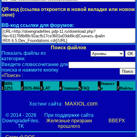
QR-код (ссылка откроется в новой вкладке или новом
окне)
BB-код ссылки для форумов:
Поиск файлов
Показать файлы из
категории:
Введите словосочетание для
поиска и нажмите кнопку
«Поиск»
:
WIN-
Новост
1
1251
2
DOS-866
3
LAT
4
Главная
5
FAQ
6
и
7
Файлы
MAXIOL.com
Хостинг сайта:
© 2014 - 2026
При поддержке сайта
DowngradeFiles.
Железные призраки
ВВЕРХ
TK
прошлого