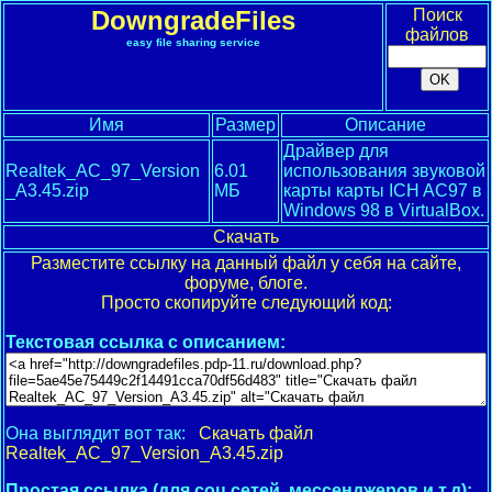
DowngradeFiles
Поиск
файлов
easy file sharing service
Имя
Размер
Описание
Драйвер для
Realtek_AC_97_Version
6.01
использования звуковой
_A3.45.zip
МБ
карты карты ICH AC97 в
Windows 98 в VirtualBox.
Скачать
Разместите ссылку на данный файл у себя на сайте,
форуме, блоге.
Просто скопируйте следующий код:
Текстовая ссылка с описанием:
Она выглядит вот так:
Скачать файл
Realtek_AC_97_Version_A3.45.zip
Простая ссылка (для соц.сетей, мессенджеров и т.д):