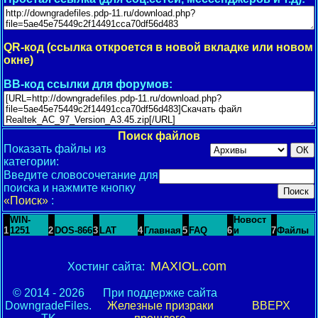
QR-код (ссылка откроется в новой вкладке или новом
окне)
BB-код ссылки для форумов:
Поиск файлов
Показать файлы из
категории:
Введите словосочетание для
поиска и нажмите кнопку
«Поиск»
:
WIN-
Новост
1
1251
2
DOS-866
3
LAT
4
Главная
5
FAQ
6
и
7
Файлы
MAXIOL.com
Хостинг сайта:
© 2014 - 2026
При поддержке сайта
DowngradeFiles.
Железные призраки
ВВЕРХ