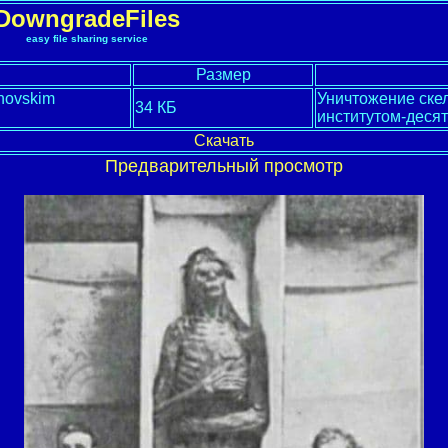
DowngradeFiles
easy file sharing service
Размер
onovskim
Уничтожение ске
34 КБ
институтом-десят
Скачать
Предварительный просмотр