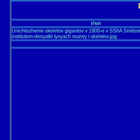
Имя
Unichtozhenie skeletov gigantov v 1900-e v SShA Smits
institutom-desyatki tysyach mumiy i skeletov.jpg