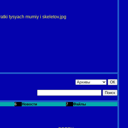
tki tysyach mumiy i skeletov.jpg
6
Новости
7
Файлы