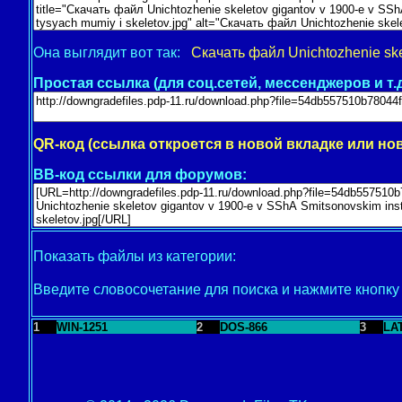
Она выглядит вот так:
Скачать файл Unichtozhenie skel
Простая ссылка (для соц.сетей, мессенджеров и т.д
QR-код (ссылка откроется в новой вкладке или но
BB-код ссылки для форумов:
Показать файлы из категории:
Введите словосочетание для поиска и нажмите кнопк
1
WIN-1251
2
DOS-866
3
LA