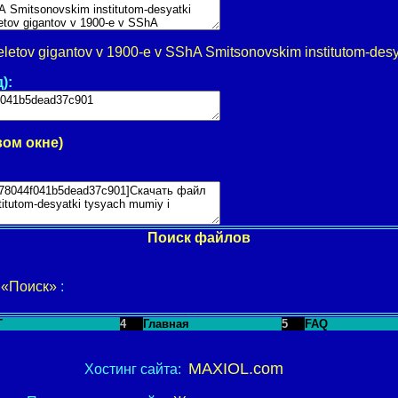
etov gigantov v 1900-e v SShA Smitsonovskim institutom-desya
):
вом окне)
Поиск файлов
у
«Поиск»
:
T
4
Главная
5
FAQ
MAXIOL.com
Хостинг сайта: