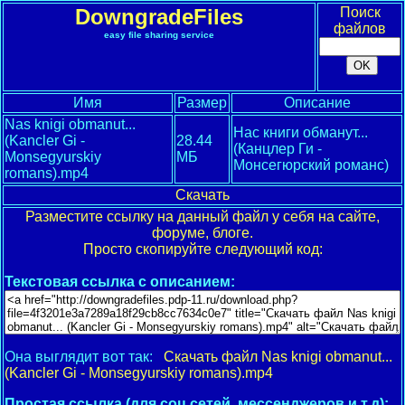
DowngradeFiles
Поиск
файлов
easy file sharing service
Имя
Размер
Описание
Nas knigi obmanut...
Нас книги обманут...
(Kancler Gi -
28.44
(Канцлер Ги -
Monsegyurskiy
МБ
Монсегюрский романс)
romans).mp4
Скачать
Разместите ссылку на данный файл у себя на сайте,
форуме, блоге.
Просто скопируйте следующий код:
Текстовая ссылка с описанием:
Она выглядит вот так:
Скачать файл Nas knigi obmanut...
(Kancler Gi - Monsegyurskiy romans).mp4
Простая ссылка (для соц.сетей, мессенджеров и т.д):