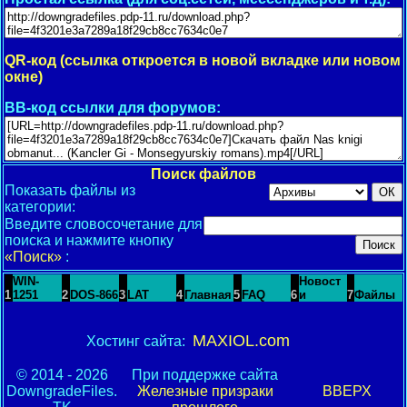
QR-код (ссылка откроется в новой вкладке или новом
окне)
BB-код ссылки для форумов:
Поиск файлов
Показать файлы из
категории:
Введите словосочетание для
поиска и нажмите кнопку
«Поиск»
:
WIN-
Новост
1
1251
2
DOS-866
3
LAT
4
Главная
5
FAQ
6
и
7
Файлы
MAXIOL.com
Хостинг сайта:
© 2014 - 2026
При поддержке сайта
DowngradeFiles.
Железные призраки
ВВЕРХ