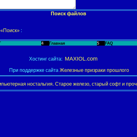
Поиск файлов
у
«Поиск»
:
T
4
Главная
5
FAQ
MAXIOL.com
Хостинг сайта:
При поддержке сайта
Железные призраки прошлого
пьютерная ностальгия. Старое железо, старый софт и проче