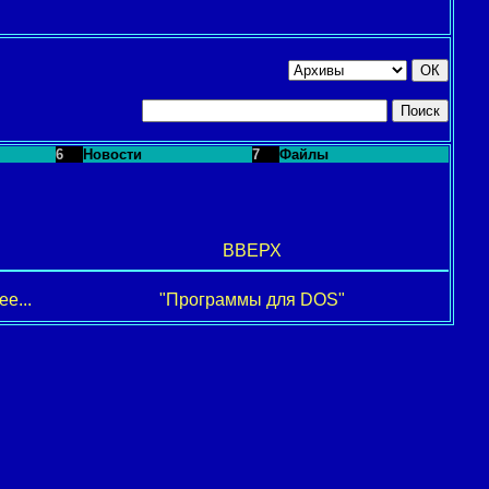
6
Новости
7
Файлы
ВВЕРХ
е...
"Программы для DOS"