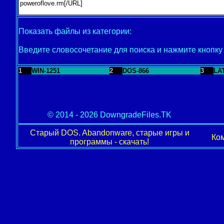
Показать файлы из категории:
Введите словосочетание для поиска и нажмите кнопк
1
WIN-1251
2
DOS-866
3
LA
© 2014 - 2026 DowngradeFiles.TK
Старый DOS. Abandonware, старые игры и
Ком
программы - скачать!