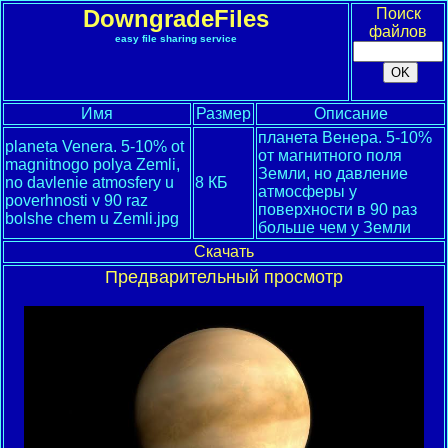
DowngradeFiles
Поиск
файлов
easy file sharing service
Имя
Размер
Описание
планета Венера. 5-10%
planeta Venera. 5-10% ot
от магнитного поля
magnitnogo polya Zemli,
Земли, но давление
no davlenie atmosfery u
8 КБ
атмосферы у
poverhnosti v 90 raz
поверхности в 90 раз
bolshe chem u Zemli.jpg
больше чем у Земли
Скачать
Предварительный просмотр