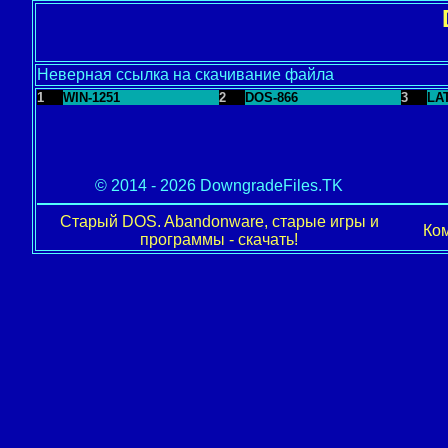
Неверная ссылка на скачивание файла
1
WIN-1251
2
DOS-866
3
LA
© 2014 - 2026 DowngradeFiles.TK
Старый DOS. Abandonware, старые игры и
Ком
программы - скачать!