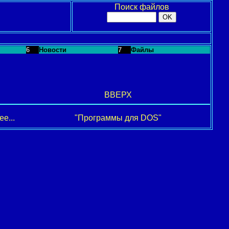
Поиск файлов
6
Новости
7
Файлы
ВВЕРХ
е...
"Программы для DOS"