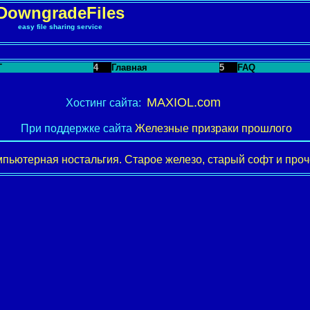
DowngradeFiles
easy file sharing service
T
4
Главная
5
FAQ
MAXIOL.com
Хостинг сайта:
При поддержке сайта
Железные призраки прошлого
пьютерная ностальгия. Старое железо, старый софт и проче