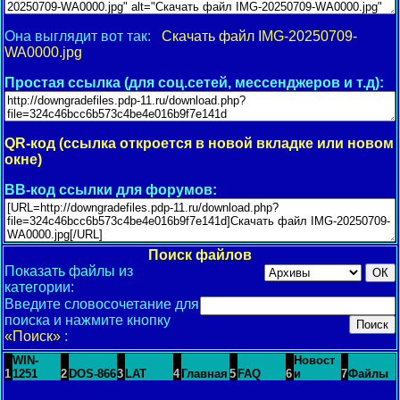
Она выглядит вот так:
Скачать файл IMG-20250709-
WA0000.jpg
Простая ссылка (для соц.сетей, мессенджеров и т.д):
QR-код (ссылка откроется в новой вкладке или новом
окне)
BB-код ссылки для форумов:
Поиск файлов
Показать файлы из
категории:
Введите словосочетание для
поиска и нажмите кнопку
«Поиск»
:
WIN-
Новост
1
1251
2
DOS-866
3
LAT
4
Главная
5
FAQ
6
и
7
Файлы