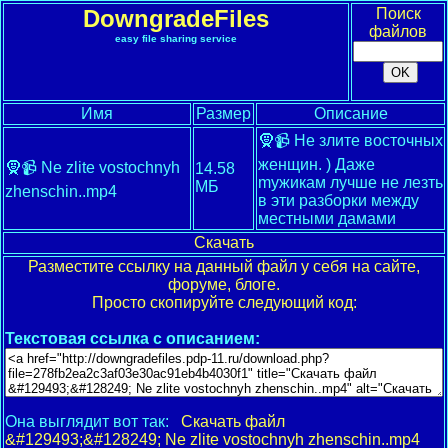
DowngradeFiles
Поиск
файлов
easy file sharing service
Имя
Размер
Описание
🧕📹 Не злите восточных
женщин. ) Даже
🧕📹 Ne zlite vostochnyh
14.58
mужикам лучше не лезть
МБ
zhenschin..mp4
в эти разборки между
местными дамами
Скачать
Разместите ссылку на данный файл у себя на сайте,
форуме, блоге.
Просто скопируйте следующий код:
Текстовая ссылка с описанием:
Она выглядит вот так:
Скачать файл
&#129493;&#128249; Ne zlite vostochnyh zhenschin..mp4