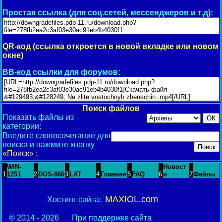
Простая ссылка (для соц.сетей, мессенджеров и т.д):
QR-код (ссылка откроется в новой вкладке или новом
окне)
BB-код ссылки для форумов:
Поиск файлов
Показать файлы из
категории:
Введите словосочетание для
поиска и нажмите кнопку
«Поиск»
:
WIN-
Новост
1
1251
2
DOS-866
3
LAT
4
Главная
5
FAQ
6
и
7
Файлы
MAXIOL.com
Хостинг сайта:
© 2014 - 2026
При поддержке сайта