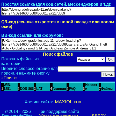
Простая ссылка (для соц.сетей, мессенджеров и т.д):
QR-код (ссылка откроется в новой вкладке или новом
окне)
BB-код ссылки для форумов:
Поиск файлов
Показать файлы из
категории:
Введите словосочетание для
поиска и нажмите кнопку
«Поиск»
:
WIN-
Новост
1
1251
2
DOS-866
3
LAT
4
Главная
5
FAQ
6
и
7
Файлы
MAXIOL.com
Хостинг сайта:
© 2014 - 2026
При поддержке сайта