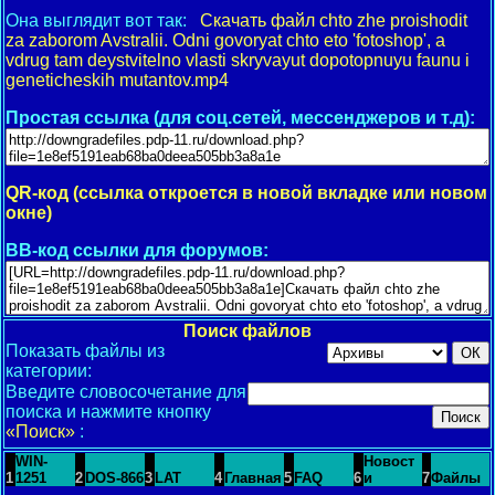
Она выглядит вот так:
Скачать файл chto zhe proishodit
za zaborom Avstralii. Odni govoryat chto eto 'fotoshop', a
vdrug tam deystvitelno vlasti skryvayut dopotopnuyu faunu i
geneticheskih mutantov.mp4
Простая ссылка (для соц.сетей, мессенджеров и т.д):
QR-код (ссылка откроется в новой вкладке или новом
окне)
BB-код ссылки для форумов:
Поиск файлов
Показать файлы из
категории:
Введите словосочетание для
поиска и нажмите кнопку
«Поиск»
:
WIN-
Новост
1
1251
2
DOS-866
3
LAT
4
Главная
5
FAQ
6
и
7
Файлы