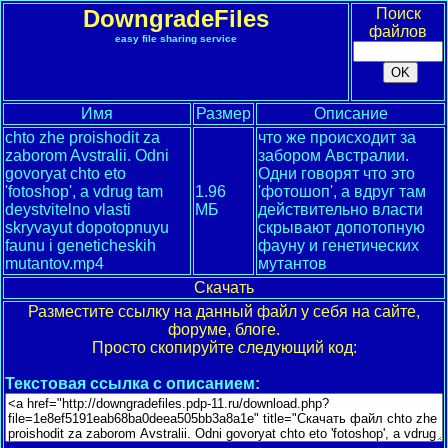
DowngradeFiles
Поиск
файлов
easy file sharing service
Имя
Размер
Описание
chto zhe proishodit za
что же происходит за
zaborom Avstralii. Odni
забором Австралии.
govoryat chto eto
Одни говорят что это
'fotoshop', a vdrug tam
1.96
'фотошоп', а вдруг там
deystvitelno vlasti
МБ
действительно власти
skryvayut dopotopnuyu
скрывают допотопную
faunu i geneticheskih
фауну и генетических
mutantov.mp4
мутантов
Скачать
Разместите ссылку на данный файл у себя на сайте,
форуме, блоге.
Просто скопируйте следующий код:
Текстовая ссылка с описанием: