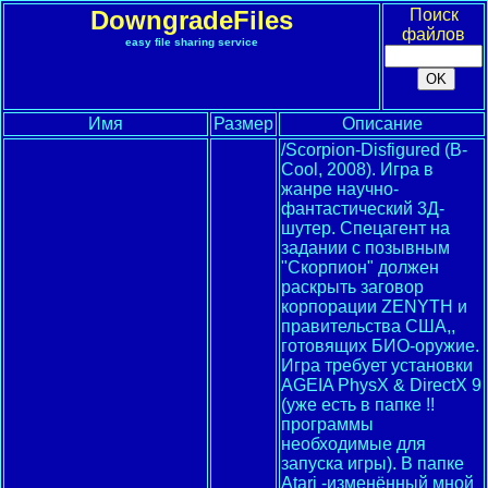
DowngradeFiles
Поиск
файлов
easy file sharing service
Имя
Размер
Описание
/Scorpion-Disfigured (B-
Cool, 2008). Игра в
жанре научно-
фантастический 3Д-
шутер. Спецагент на
задании с позывным
"Скорпион" должен
раскрыть заговор
корпорации ZENYTH и
правительства США,,
готовящих БИО-оружие.
Игра требует установки
AGEIA PhysX & DirectX 9
(уже есть в папке !!
программы
необходимые для
запуска игры). В папке
Atari -изменённый мной