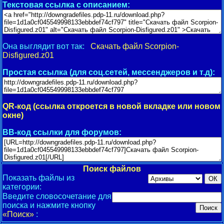
Текстовая ссылка с описанием:
Она выглядит вот так:
Скачать файл Scorpion-
Disfigured.z01
Простая ссылка (для соц.сетей, мессенджеров и т.д):
QR-код (ссылка откроется в новой вкладке или новом
окне)
BB-код ссылки для форумов:
Поиск файлов
Показать файлы из
категории:
Введите словосочетание для
поиска и нажмите кнопку
«Поиск»
: