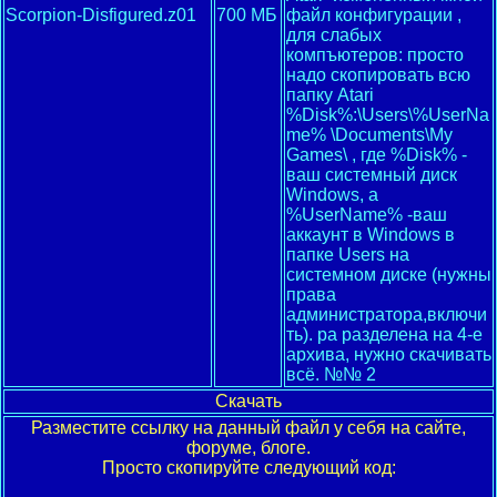
Scorpion-Disfigured.z01
700 МБ
файл конфигурации ,
для слабых
компъютеров: просто
надо скопировать всю
папку Atari
%Disk%:\Users\%UserNa
me% \Documents\My
Games\ , где %Disk% -
ваш системный диск
Windows, а
%UserName% -ваш
аккаунт в Windows в
папке Users на
системном диске (нужны
права
администратора,включи
ть). ра разделена на 4-е
архива, нужно скачивать
всё. №№ 2
Скачать
Разместите ссылку на данный файл у себя на сайте,
форуме, блоге.
Просто скопируйте следующий код: