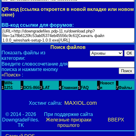
QR-код (ссылка откроется в новой вкладке или новом
окне)
BB-код ссылки для форумов:
Поиск файлов
Показать файлы из
категории:
Введите словосочетание для
поиска и нажмите кнопку
«Поиск»
:
WIN-
Новост
1
1251
2
DOS-866
3
LAT
4
Главная
5
FAQ
6
и
7
Файлы
MAXIOL.com
Хостинг сайта:
© 2014 - 2026
При поддержке сайта
DowngradeFiles.
Железные призраки
ВВЕРХ
TK
прошлого