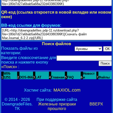
QR-код (ссылка откроется в новой вкладке или новом
окне)
BB-код ссылки для форумов:
Поиск файлов
Показать файлы из
категории:
Введите словосочетание для
поиска и нажмите кнопку
«Поиск»
:
WIN-
Новост
1
1251
2
DOS-866
3
LAT
4
Главная
5
FAQ
6
и
7
Файлы
MAXIOL.com
Хостинг сайта:
© 2014 - 2026
При поддержке сайта
DowngradeFiles.
Железные призраки
ВВЕРХ
TK
прошлого