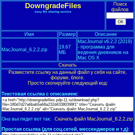
DowngradeFiles
Поиск
файлов
easy file sharing service
Имя
Размер
Описание
MacJournal v6.2.2 (2019)
19.67
- программа для
MacJournal_6.2.2.zip
МБ
ведения дневников на
Mac OS X
Скачать
Разместите ссылку на данный файл у себя на сайте,
форуме, блоге.
Просто скопируйте следующий код:
Текстовая ссылка с описанием:
Она выглядит вот так:
Скачать файл MacJournal_6.2.2.zip
Простая ссылка (для соц.сетей, мессенджеров и т.д):