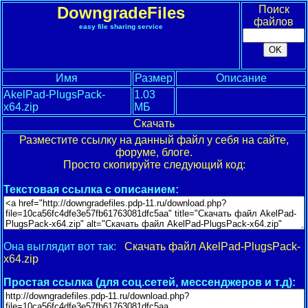
DowngradeFiles
Поиск
файлов
easy file sharing service
Имя
Размер
Описание
AkelPad-PlugsPack-
1.03
x64.zip
МБ
Скачать
Разместите ссылку на данный файл у себя на сайте,
форуме, блоге.
Просто скопируйте следующий код:
Текстовая ссылка с описанием:
Она выглядит вот так:
Скачать файл AkelPad-PlugsPack-
x64.zip
Простая ссылка (для соц.сетей, мессенджеров и т.д):