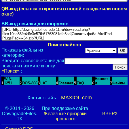
QR-код (ссылка откроется в новой вкладке или новом
окне)
BB-код ссылки для форумов:
Поиск файлов
Показать файлы из
категории:
Введите словосочетание для
поиска и нажмите кнопку
«Поиск»
:
WIN-
Новост
1
1251
2
DOS-866
3
LAT
4
Главная
5
FAQ
6
и
7
Файлы
MAXIOL.com
Хостинг сайта:
© 2014 - 2026
При поддержке сайта
DowngradeFiles.
Железные призраки
ВВЕРХ
TK
прошлого