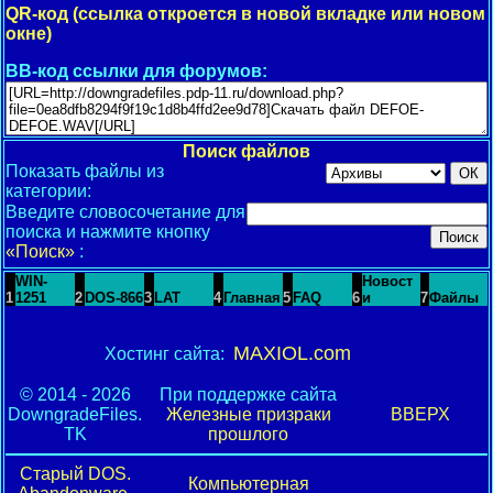
QR-код (ссылка откроется в новой вкладке или новом
окне)
BB-код ссылки для форумов:
Поиск файлов
Показать файлы из
категории:
Введите словосочетание для
поиска и нажмите кнопку
«Поиск»
:
WIN-
Новост
1
1251
2
DOS-866
3
LAT
4
Главная
5
FAQ
6
и
7
Файлы
MAXIOL.com
Хостинг сайта:
© 2014 - 2026
При поддержке сайта
DowngradeFiles.
Железные призраки
ВВЕРХ
TK
прошлого
Старый DOS.
Компьютерная