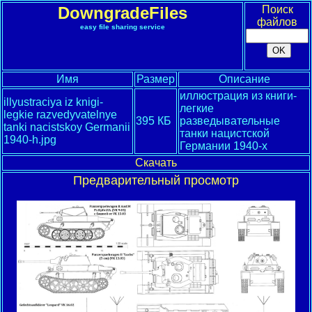
DowngradeFiles
Поиск
файлов
easy file sharing service
Имя
Размер
Описание
иллюстрация из книги-
illyustraciya iz knigi-
легкие
legkie razvedyvatelnye
395 КБ
разведывательные
tanki nacistskoy Germanii
танки нацистской
1940-h.jpg
Германии 1940-х
Скачать
Предварительный просмотр