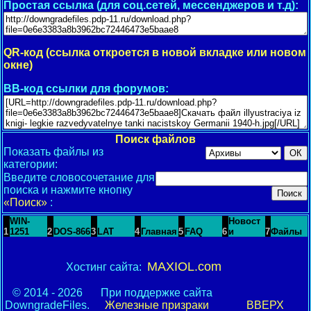
Простая ссылка (для соц.сетей, мессенджеров и т.д):
QR-код (ссылка откроется в новой вкладке или новом
окне)
BB-код ссылки для форумов:
Поиск файлов
Показать файлы из
категории:
Введите словосочетание для
поиска и нажмите кнопку
«Поиск»
:
WIN-
Новост
1
1251
2
DOS-866
3
LAT
4
Главная
5
FAQ
6
и
7
Файлы
MAXIOL.com
Хостинг сайта:
© 2014 - 2026
При поддержке сайта
DowngradeFiles.
Железные призраки
ВВЕРХ