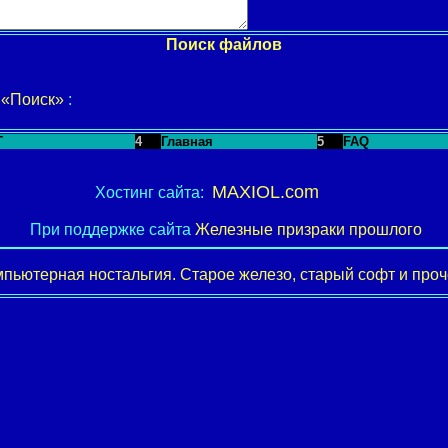
Поиск файлов
у
«Поиск»
:
T
4
Главная
5
FAQ
MAXIOL.com
Хостинг сайта:
При поддержке сайта
Железные призраки прошлого
пьютерная ностальгия. Старое железо, старый софт и проче