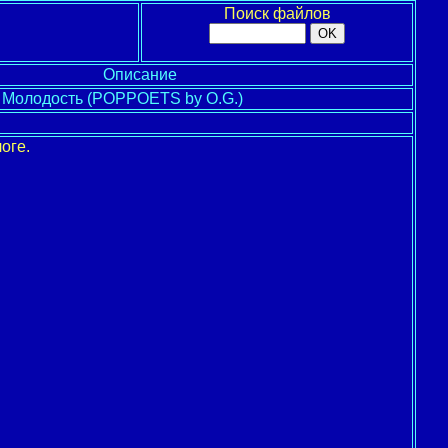
Поиск файлов
Описание
- Молодость (POPPOETS by O.G.)
оге.