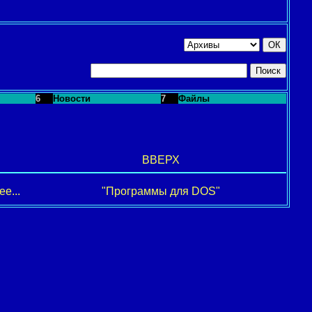
6
Новости
7
Файлы
ВВЕРХ
е...
"Программы для DOS"