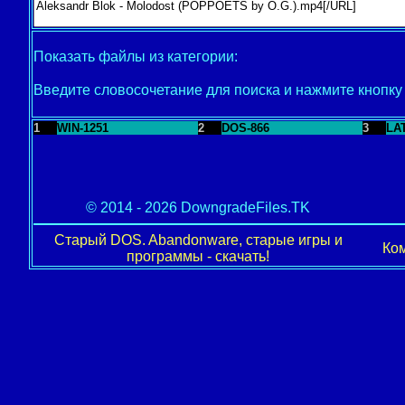
Показать файлы из категории:
Введите словосочетание для поиска и нажмите кнопк
1
WIN-1251
2
DOS-866
3
LA
© 2014 - 2026 DowngradeFiles.TK
Старый DOS. Abandonware, старые игры и
Ком
программы - скачать!