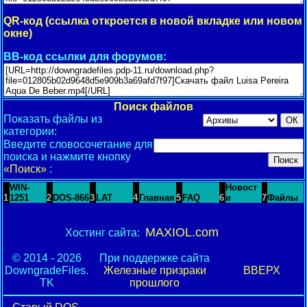
QR-код (ссылка откроется в новой вкладке или новом
окне)
BB-код ссылки для форумов:
Поиск файлов
Показать файлы из
категории:
Введите словосочетание для
поиска и нажмите кнопку
«Поиск»
:
WIN-
Новост
1
1251
2
DOS-866
3
LAT
4
Главная
5
FAQ
6
и
7
Файлы
MAXIOL.com
Хостинг сайта:
© 2014 - 2026
При поддержке сайта
DowngradeFiles.
Железные призраки
ВВЕРХ
TK
прошлого