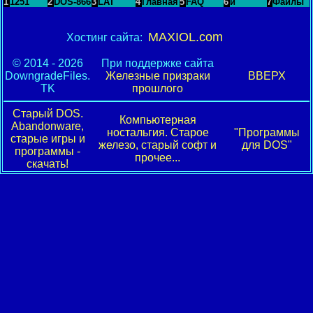
1
1251
2
DOS-866
3
LAT
4
Главная
5
FAQ
6
и
7
Файлы
MAXIOL.com
Хостинг сайта:
© 2014 - 2026
При поддержке сайта
DowngradeFiles.
Железные призраки
ВВЕРХ
TK
прошлого
Старый DOS.
Компьютерная
Abandonware,
ностальгия. Старое
"Программы
старые игры и
железо, старый софт и
для DOS"
программы -
прочее...
скачать!