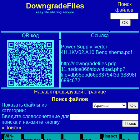
DowngradeFiles
Поиск
файлов
easy file sharing service
QR-код
Ссылка
Power Supply Iverter
4H.1KV02.A10 Benq shema.pdf
http://downgradefiles.pdp-
11.ru/dos866/download.php?
file=db55ebd66e33754f3df33898f
699c672
Назад к предыдущей странице
Поиск файлов
Показать файлы из
категории:
Введите словосочетание для
поиска и нажмите кнопку
«Поиск»
:
WIN-
Новост