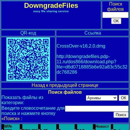
DowngradeFiles
Поиск
файлов
easy file sharing service
QR-код
Ссылка
CrossOver-v16.2.0.dmg
http://downgradefiles.pdp-
11.ru/dos866/download.php?
file=d6d0718885b6e92a83c55c32
dc768286
Назад к предыдущей странице
Поиск файлов
Показать файлы из
категории:
Введите словосочетание для
поиска и нажмите кнопку
«Поиск»
:
WIN-
Новост