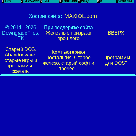
1
1251
2
DOS-866
3
LAT
4
Главная
5
FAQ
6
и
7
Файлы
MAXIOL.com
Хостинг сайта:
© 2014 - 2026
При поддержке сайта
DowngradeFiles.
Железные призраки
ВВЕРХ
TK
прошлого
Старый DOS.
Компьютерная
Abandonware,
ностальгия. Старое
"Программы
старые игры и
железо, старый софт и
для DOS"
программы -
прочее...
скачать!