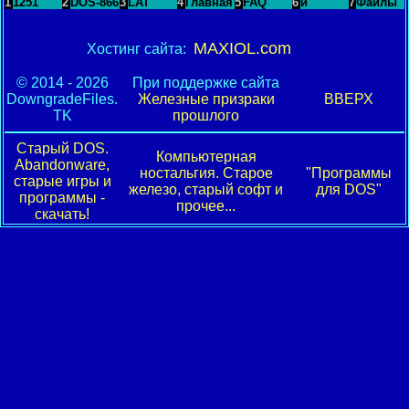
1
1251
2
DOS-866
3
LAT
4
Главная
5
FAQ
6
и
7
Файлы
MAXIOL.com
Хостинг сайта:
© 2014 - 2026
При поддержке сайта
DowngradeFiles.
Железные призраки
ВВЕРХ
TK
прошлого
Старый DOS.
Компьютерная
Abandonware,
ностальгия. Старое
"Программы
старые игры и
железо, старый софт и
для DOS"
программы -
прочее...
скачать!