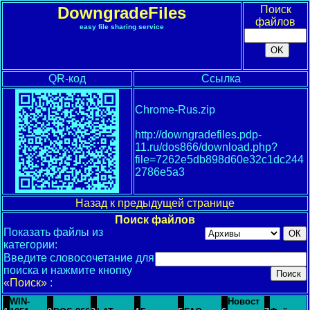
DowngradeFiles
Поиск
файлов
easy file sharing service
QR-код
Ссылка
Chrome-Rus.zip
http://downgradefiles.pdp-
11.ru/dos866/download.php?
file=7262e5db898d60e32c1dc244
2786e5a3
Назад к предыдущей странице
Поиск файлов
Показать файлы из
категории:
Введите словосочетание для
поиска и нажмите кнопку
«Поиск»
:
WIN-
Новост