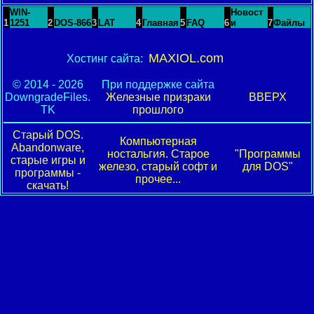
WIN-
Новост
1
1251
2
DOS-866
3
LAT
4
Главная
5
FAQ
6
и
7
Файлы
MAXIOL.com
Хостинг сайта:
© 2014 - 2026
При поддержке сайта
DowngradeFiles.
Железные призраки
ВВЕРХ
TK
прошлого
Старый DOS.
Компьютерная
Abandonware,
ностальгия. Старое
"Программы
старые игры и
железо, старый софт и
для DOS"
программы -
прочее...
скачать!