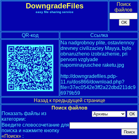
DowngradeFiles
Поиск
файлов
easy file sharing service
QR-код
Ссылка
Na nadgrobnoy plite, ostavlennoy
drevney civilizaciey Mayya, bylo
obnaruzheno izobrazhenie, pri
pervom vzglyade
napominayuschee raketu.jpg
http://downgradefiles.pdp-
11.ru/dos866/download.php?
file=37ec0542e3ff2a22dbd211dc9
6979b59
Назад к предыдущей странице
Поиск файлов
Показать файлы из
категории:
Введите словосочетание для
поиска и нажмите кнопку
«Поиск»
: