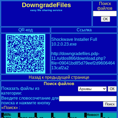
DowngradeFiles
Поиск
файлов
easy file sharing service
QR-код
Ссылка
Shockwave Installer Full
10.2.0.23.exe
http://downgradefiles.pdp-
11.ru/dos866/download.php?
file=09041bd85d79eef2d9606464
13caf2a2
Назад к предыдущей странице
Поиск файлов
Показать файлы из
категории:
Введите словосочетание для
поиска и нажмите кнопку
«Поиск»
:
WIN-
Новост