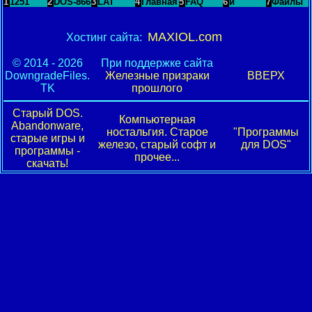
1
1251
2
DOS-866
3
LAT
4
Главная
5
FAQ
6
и
7
Файлы
MAXIOL.com
Хостинг сайта:
© 2014 - 2026
При поддержке сайта
DowngradeFiles.
Железные призраки
ВВЕРХ
TK
прошлого
Старый DOS.
Компьютерная
Abandonware,
ностальгия. Старое
"Программы
старые игры и
железо, старый софт и
для DOS"
программы -
прочее...
скачать!