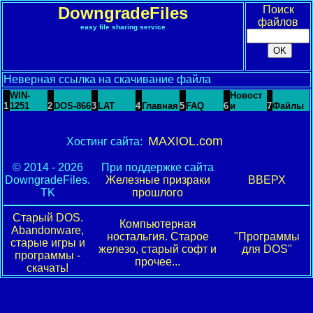
DowngradeFiles
Поиск
файлов
easy file sharing service
Неверная ссылка на скачивание файла
WIN-
Новост
1
1251
2
DOS-866
3
LAT
4
Главная
5
FAQ
6
и
7
Файлы
MAXIOL.com
Хостинг сайта:
© 2014 - 2026
При поддержке сайта
DowngradeFiles.
Железные призраки
ВВЕРХ
TK
прошлого
Старый DOS.
Компьютерная
Abandonware,
ностальгия. Старое
"Программы
старые игры и
железо, старый софт и
для DOS"
программы -
прочее...
скачать!