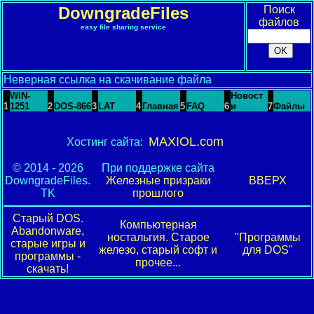
DowngradeFiles
Поиск
файлов
easy file sharing service
Неверная ссылка на скачивание файла
WIN-
Новост
1
1251
2
DOS-866
3
LAT
4
Главная
5
FAQ
6
и
7
Файлы
MAXIOL.com
Хостинг сайта:
© 2014 - 2026
При поддержке сайта
DowngradeFiles.
Железные призраки
ВВЕРХ
TK
прошлого
Старый DOS.
Компьютерная
Abandonware,
ностальгия. Старое
"Программы
старые игры и
железо, старый софт и
для DOS"
программы -
прочее...
скачать!