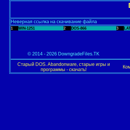
Неверная ссылка на скачивание файла
1
WIN-1251
2
DOS-866
3
LA
© 2014 - 2026 DowngradeFiles.TK
Старый DOS. Abandonware, старые игры и
Ком
программы - скачать!