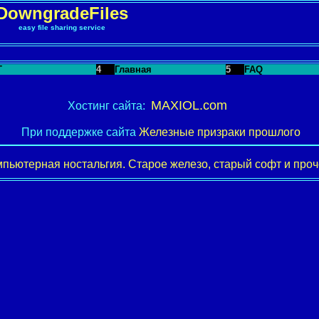
DowngradeFiles
easy file sharing service
T
4
Главная
5
FAQ
MAXIOL.com
Хостинг сайта:
При поддержке сайта
Железные призраки прошлого
пьютерная ностальгия. Старое железо, старый софт и проче