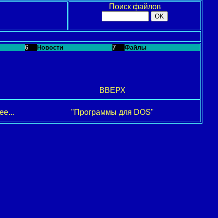
Поиск файлов
6
Новости
7
Файлы
ВВЕРХ
е...
"Программы для DOS"