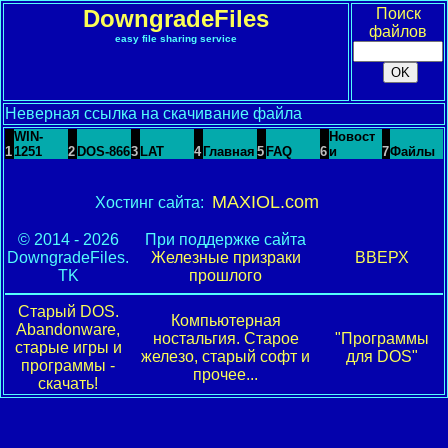
DowngradeFiles
Поиск
файлов
easy file sharing service
Неверная ссылка на скачивание файла
WIN-
Новост
1
1251
2
DOS-866
3
LAT
4
Главная
5
FAQ
6
и
7
Файлы
MAXIOL.com
Хостинг сайта:
© 2014 - 2026
При поддержке сайта
DowngradeFiles.
Железные призраки
ВВЕРХ
TK
прошлого
Старый DOS.
Компьютерная
Abandonware,
ностальгия. Старое
"Программы
старые игры и
железо, старый софт и
для DOS"
программы -
прочее...
скачать!