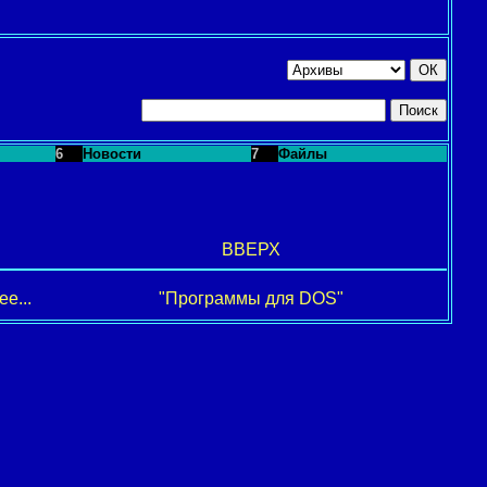
6
Новости
7
Файлы
ВВЕРХ
е...
"Программы для DOS"