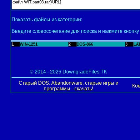
Показать файлы из категории:
Введите словосочетание для поиска и нажмите кнопк
1
WIN-1251
2
DOS-866
3
LA
© 2014 - 2026 DowngradeFiles.TK
Старый DOS. Abandonware, старые игры и
Ком
программы - скачать!