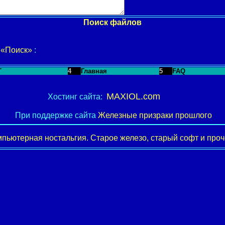
Поиск файлов
у
«Поиск»
:
T
4
Главная
5
FAQ
MAXIOL.com
Хостинг сайта:
При поддержке сайта
Железные призраки прошлого
пьютерная ностальгия. Старое железо, старый софт и проче