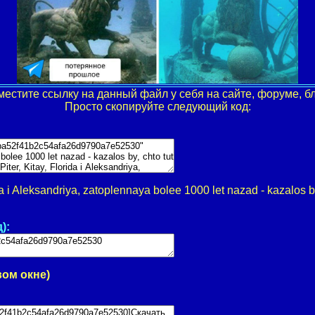
местите ссылку на данный файл у себя на сайте, форуме, бл
Просто скопируйте следующий код:
a i Aleksandriya, zatoplennaya bolee 1000 let nazad - kazalos by
):
вом окне)