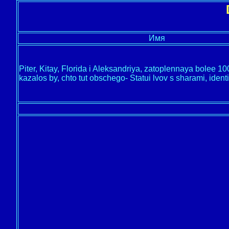
Имя
Piter, Kitay, Florida i Aleksandriya, zatoplennaya bolee 10
kazalos by, chto tut obschego- Statui lvov s sharami, ident