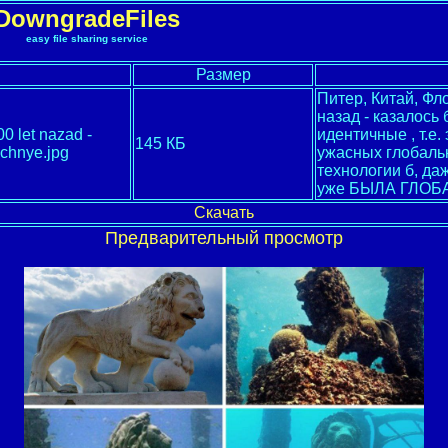
DowngradeFiles
easy file sharing service
Размер
Питер, Китай, Фл
назад - казалось 
00 let nazad -
идентичные , т.е.
145 КБ
ichnye.jpg
ужасных глобаль
технологии б, да
уже БЫЛА ГЛО
Скачать
Предварительный просмотр