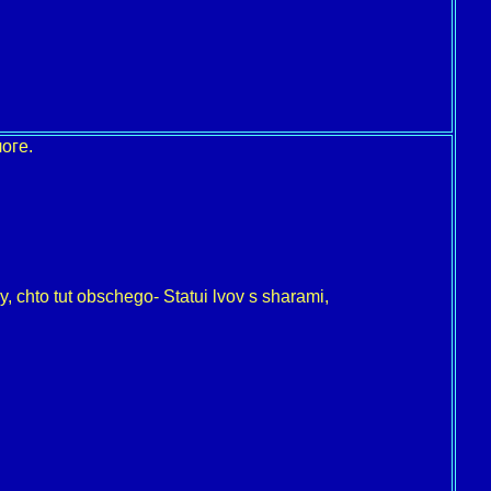
оге.
, chto tut obschego- Statui lvov s sharami,